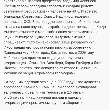
счастливо улыбается профессор Владимир Хавинсон. -
Россия первой победила старость и создала рецепт
увеличения ресурса жизни человека на 40%. И все это
благодаря Советскому Союзу. Наши исследования
начались в СССР, велись для военных целей, и великая
страна на наши научные разработки денег не жалела. Когда
мы рассказываем о масштабе наших экспериментов на
научных конференциях, первым делом американцы
спрашивают: «Кто финансировал ваши разработки?»
Иностранцы неспроста испытывали к изобретению
Хавинсона жгучий интерес. Как известно, в 2009 году
Нобелевскую премию по медицине получили трое
американцев - Элизабет Блэкберн, Кэрол Грейдер и Джек
Шостак - за открытие лекарства от старости, а именно -
механизма защиты хромосом теломерами.
- А ведь мы сделали это еще в 2003 году! - возмущается
профессор Хавинсон. - Мы нашли способ активировать
теломеразу и увеличить теломеры в 2,5 раза и
опубликовали наш научный доклад в одном с
американцами престижном научном сборнике.