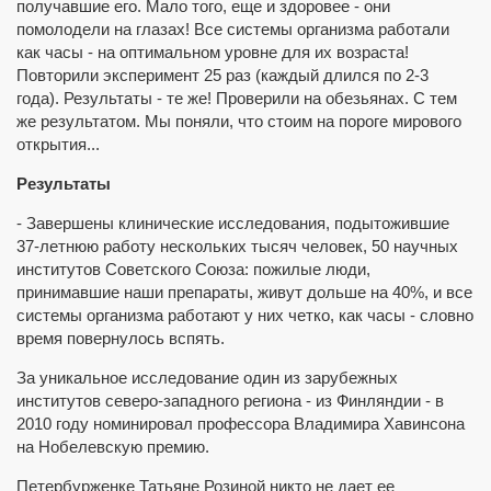
получавшие его. Мало того, еще и здоровее - они
помолодели на глазах! Все системы организма работали
как часы - на оптимальном уровне для их возраста!
Повторили эксперимент 25 раз (каждый длился по 2-3
года). Результаты - те же! Проверили на обезьянах. С тем
же результатом. Мы поняли, что стоим на пороге мирового
открытия...
Результаты
- Завершены клинические исследования, подытожившие
37-летнюю работу нескольких тысяч человек, 50 научных
институтов Советского Союза: пожилые люди,
принимавшие наши препараты, живут дольше на 40%, и все
системы организма работают у них четко, как часы - словно
время повернулось вспять.
За уникальное исследование один из зарубежных
институтов северо-западного региона - из Финляндии - в
2010 году номинировал профессора Владимира Хавинсона
на Нобелевскую премию.
Петербурженке Татьяне Розиной никто не дает ее