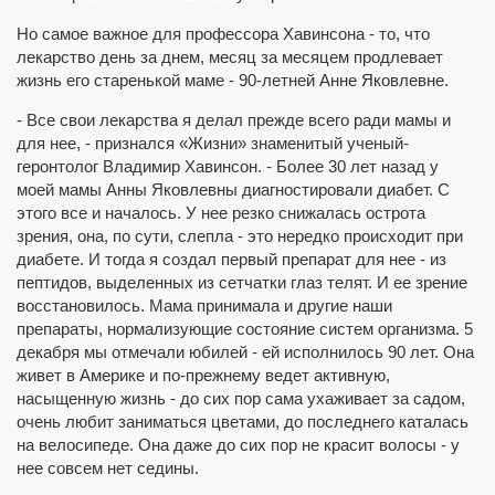
Косметика Revilab
Косметика Reviline
Но самое важное для профессора Хавинсона - то, что
Anti-age complex NB
лекарство день за днем, месяц за месяцем продлевает
Серия для детей Little Collection
жизнь его старенькой маме - 90-летней Анне Яковлевне.
Зубная серия Revidont
Декоративная косметика.
- Все свои лекарства я делал прежде всего ради мамы и
Уход за телом и волосами
Здоровье животных
для нее, - признался «Жизни» знаменитый ученый-
Комплексное применение
геронтолог Владимир Хавинсон. - Более 30 лет назад у
Регистрация
моей мамы Анны Яковлевны диагностировали диабет. С
Личный кабинет
этого все и началось. У нее резко снижалась острота
Статьи. Научное сотрудничество
зрения, она, по сути, слепла - это нередко происходит при
=> Удлините жизнь на треть.
диабете. И тогда я создал первый препарат для нее - из
=> Нет старению
=> Взаимодействие коротких пептидов...
пептидов, выделенных из сетчатки глаз телят. И ее зрение
=> И жизнь продолжится!
восстановилось. Мама принимала и другие наши
=> Комплексы пептидов
препараты, нормализующие состояние систем организма. 5
=> Противоопухолевое действие пептидов
декабря мы отмечали юбилей - ей исполнилось 90 лет. Она
=> Клинические испытания
живет в Америке и по-прежнему ведет активную,
=> БАОК Неовитин®
насыщенную жизнь - до сих пор сама ухаживает за садом,
=> БФЛК Активитин®
=> Номинация на Нобелевскую премию
очень любит заниматься цветами, до последнего каталась
=> "Эликсир молодости"
на велосипеде. Она даже до сих пор не красит волосы - у
=> Пептиды и биорегуляция
нее совсем нет седины.
Контакты