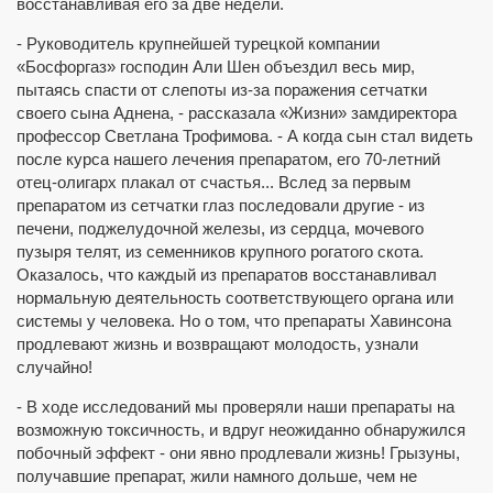
восстанавливая его за две недели.
- Руководитель крупнейшей турецкой компании
«Босфоргаз» господин Али Шен объездил весь мир,
пытаясь спасти от слепоты из-за поражения сетчатки
своего сына Аднена, - рассказала «Жизни» замдиректора
профессор Светлана Трофимова. - А когда сын стал видеть
после курса нашего лечения препаратом, его 70-летний
отец-олигарх плакал от счастья... Вслед за первым
препаратом из сетчатки глаз последовали другие - из
печени, поджелудочной железы, из сердца, мочевого
пузыря телят, из семенников крупного рогатого скота.
Оказалось, что каждый из препаратов восстанавливал
нормальную деятельность соответствующего органа или
системы у человека. Но о том, что препараты Хавинсона
продлевают жизнь и возвращают молодость, узнали
случайно!
- В ходе исследований мы проверяли наши препараты на
возможную токсичность, и вдруг неожиданно обнаружился
побочный эффект - они явно продлевали жизнь! Грызуны,
получавшие препарат, жили намного дольше, чем не