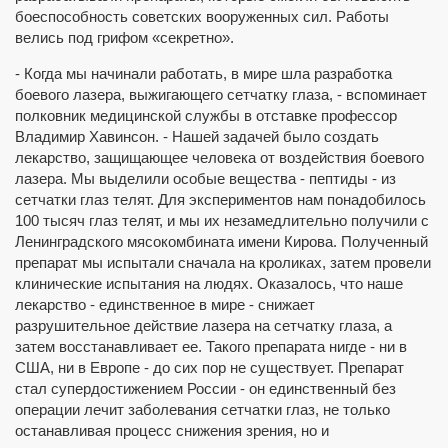
боеспособность советских вооруженных сил. Работы
велись под грифом «секретно».
- Когда мы начинали работать, в мире шла разработка
боевого лазера, выжигающего сетчатку глаза, - вспоминает
полковник медицинской службы в отставке профессор
Владимир Хавинсон. - Нашей задачей было создать
лекарство, защищающее человека от воздействия боевого
лазера. Мы выделили особые вещества - пептиды - из
сетчатки глаз телят. Для экспериментов нам понадобилось
100 тысяч глаз телят, и мы их незамедлительно получили с
Ленинградского мясокомбината имени Кирова. Полученный
препарат мы испытали сначала на кроликах, затем провели
клинические испытания на людях. Оказалось, что наше
лекарство - единственное в мире - снижает
разрушительное действие лазера на сетчатку глаза, а
затем восстанавливает ее. Такого препарата нигде - ни в
США, ни в Европе - до сих пор не существует. Препарат
стал супердостижением России - он единственный без
операции лечит заболевания сетчатки глаз, не только
останавливая процесс снижения зрения, но и