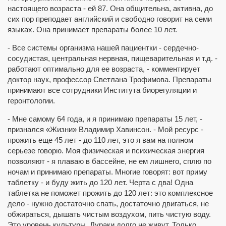
настоящего возраста - ей 87. Она общительна, активна, до
сих пор преподает английский и свободно говорит на семи
языках. Она принимает препараты более 10 лет.
- Все системы организма нашей пациентки - сердечно-
сосудистая, центральная нервная, пищеварительная и т.д. -
работают оптимально для ее возраста, - комментирует
доктор наук, профессор Светлана Трофимова. Препараты
принимают все сотрудники Института биорегуляции и
геронтологии.
- Мне самому 64 года, и я принимаю препараты 15 лет, -
признался «Жизни» Владимир Хавинсон. - Мой ресурс -
прожить еще 45 лет - до 110 лет, это я вам на полном
серьезе говорю. Моя физическая и психическая энергия
позволяют - я плаваю в бассейне, не ем лишнего, сплю по
ночам и принимаю препараты. Многие говорят: вот приму
таблетку - и буду жить до 120 лет. Черта с два! Одна
таблетка не поможет прожить до 120 лет: это комплексное
дело - нужно достаточно спать, достаточно двигаться, не
обжираться, дышать чистым воздухом, пить чистую воду.
Это уровень культуры. Дураки долго не живут. Только