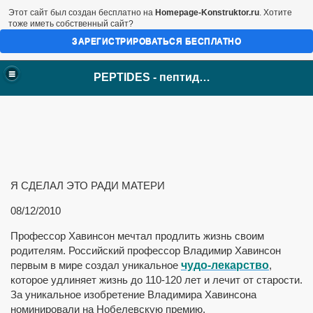
Этот сайт был создан бесплатно на
Homepage-Konstruktor.ru
. Хотите
тоже иметь собственный сайт?
ЗАРЕГИСТРИРОВАТЬСЯ БЕСПЛАТНО
Закрыть меню
PEPTIDES: пептиды Хавинсона
PEPTIDES - пептиды Хавинсона
Новости
АКЦИИ
КАТАЛОГ
Цитомаксы
Цитомаксы лингвалы
Цитомаксы комплексы
Цитогены
Цитогены лингвалы
Я СДЕЛАЛ ЭТО РАДИ МАТЕРИ
ПК в растворе
Пептиды Revilab
08/12/2010
Пептиды СПОРТ
Мезотели внутренние
Профессор Хавинсон мечтал продлить жизнь своим
Мезотели наружные
родителям. Российский профессор Владимир Хавинсон
Лечебно-профилактические
Для снижения веса
первым в мире создал уникальное
чудо-лекарство
,
Лечебно-профилактические1
которое удлиняет жизнь до 110-120 лет и лечит от старости.
Фиточаи
За уникальное изобретение Владимира Хавинсона
Косметика Youth Gems
номинировали на Нобелевскую премию.