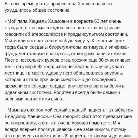
Карта сайта
В то же время у отца профессора Хавинсона резко
Рассылка
ухудшилось общее состояние.
ВИДЕО
Вид с рабочего стола
- Мой папа Хацкель Хаимович в возрасте 60 лет очень
страдал от спазма сосудов, он терял сознание, врачи
говорили об атеросклерозе и предынсультном состоянии.
Мы могли потерять его в любую минуту. К счастью, уже
тогда были созданы биорегуляторы из тимуса и эпифиза -
фундаментальные препараты, от которых зависит жизнь.
После нескольких курсов отец прожил еще 30 счастливых
лет - он умер в 92 года, из-за несчастного случая, упав с
лестницы: в месте удара у него образовалась опухоль,
которая и стала причиной смерти. Но до последнего
времени его сосуды, сердце, внутренние органы были в
идеальном состоянии. Родители всегда были самыми
верными пациентами сына.
- Мама до сих пор мой самый главный пациент, - улыбается
Владимир Хавинсон. - Она говорит: «Вот этот препарат мне
не понравился, а вот тот очень хорошо помогает». И я
всегда всерьез прислушиваюсь к ее замечаниям, потому
что она очень ответственный пациент, которому я доверяю