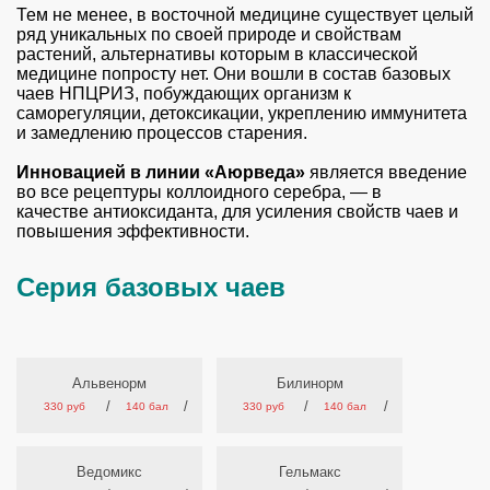
Тем не менее, в восточной медицине существует целый
ряд уникальных по своей природе и свойствам
растений, альтернативы которым в классической
медицине попросту нет. Они вошли в состав базовых
чаев НПЦРИЗ, побуждающих организм к
саморегуляции, детоксикации, укреплению иммунитета
и
замедлению процессов старения
.
Инновацией в линии «Аюрведа»
является введение
во все рецептуры коллоидного серебра,
—
в
качестве антиоксиданта, для усиления свойств чаев и
повышения эффективности.
Серия базовых чаев
Альвенорм
Билинорм
/
/
/
/
330 руб
140 бал
330 руб
140 бал
Ведомикс
Гельмакс