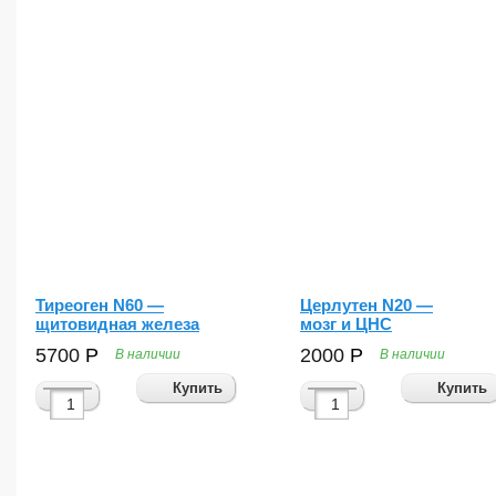
Тиреоген N60 —
Церлутен N20 —
щитовидная железа
мозг и ЦНС
5700
Р
2000
Р
В наличии
В наличии
Купить
Купить