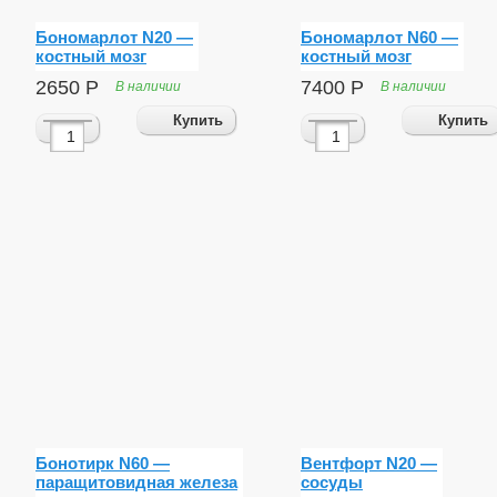
лудочной железы
Бономарлот N20 —
Бономарлот N60 —
костный мозг
костный мозг
2650
Р
7400
Р
В наличии
В наличии
ников
Купить
Купить
ной железы
о мозга
 пузыря
а
Бонотирк N60 —
Вентфорт N20 —
паращитовидная железа
сосуды