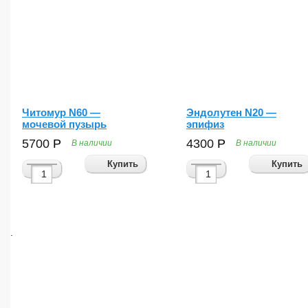
Читомур N60 —
Эндолутен N20 —
мочевой пузырь
эпифиз
5700
Р
4300
Р
В наличии
В наличии
Купить
Купить
.