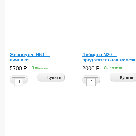
Женолутен N60 —
Либидон N20 —
яичники
предстательная железа
5700
Р
2000
Р
В наличии
В наличии
Купить
Купить