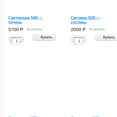
Светинорм N60 —
Сигумир N20 —
печень
суставы
5700
Р
2000
Р
В наличии
В наличии
Купить
Купить