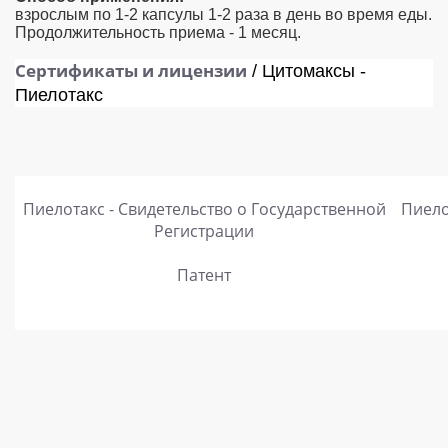
взрослым по 1-2 капсулы 1-2 раза в день во время еды.
лудочной железы
Продолжительность приема - 1 месяц.
Сертификаты и лицензии
/ Цитомаксы -
Пиелотакс
ников
ной железы
о мозга
Пиелотакс - Свидетельство о Государственной
Пиело
Регистрации
 пузыря
Патент
а