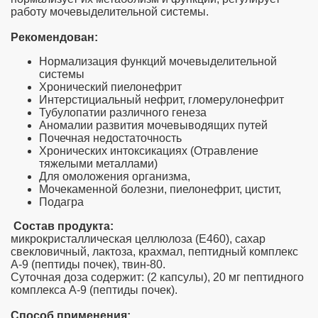
работу мочевыделительной системы.
глаза
Рекомендован:
Нормализация функций мочевыделительной
системы
Хронический пиелонефрит
чечников
Интерстициальный нефрит, гломерулонефрит
Тубулопатии различного генеза
Аномалии развития мочевыводящих путей
Почечная недостаточность
ов
Хронических интоксикациях (Отравление
тяжелыми металлами)
Для омоложения организма,
ельной железы
Мочекаменной болезни, пиелонефрит, цистит,
Подагра
Состав продукта:
микрокристаллическая целлюлоза (Е460), сахар
свекловичный, лактоза, крахмал, пептидный комплекс
А-9 (пептиды почек), твин-80.
Суточная доза содержит: (2 капсулы), 20 мг пептидного
комплекса А-9 (пептиды почек).
а
Способ применения: