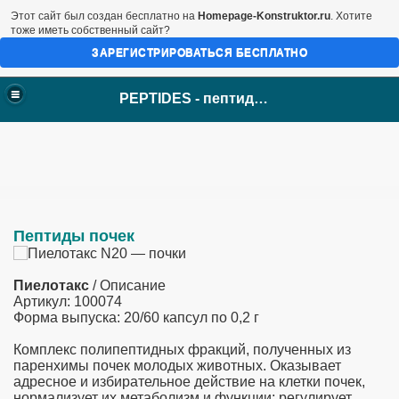
Этот сайт был создан бесплатно на
Homepage-Konstruktor.ru
. Хотите
тоже иметь собственный сайт?
ЗАРЕГИСТРИРОВАТЬСЯ БЕСПЛАТНО
PEPTIDES - пептиды Хавинсона
Пептиды почек
Пиелотакс
/ Описание
Артикул: 100074
Форма выпуска: 20/60 капсул по 0,2 г
ого мозга
Комплекс полипептидных фракций, полученных из
товидной железы
паренхимы почек молодых животных. Оказывает
адресное и избирательное действие на клетки почек,
нормализует их метаболизм и функции; регулирует