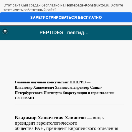
Этот сайт был создан бесплатно на
Homepage-Konstruktor.ru
. Хотите
тоже иметь собственный сайт?
ЗАРЕГИСТРИРОВАТЬСЯ БЕСПЛАТНО
Закрыть меню
PEPTIDES: пептиды Хавинсона
PEPTIDES - пептиды Хавинсона
Новости
АКЦИИ
КАТАЛОГ
Цитомаксы
Цитомаксы лингвалы
Цитомаксы комплексы
Цитогены
Цитогены лингвалы
ПК в растворе
Главный научный консультант НПЦРИЗ —
Пептиды Revilab
Владимир
Хацкелевич
Хавинсон, директор Санкт-
Пептиды СПОРТ
Петербургского Института биорегуляции и геронтологии
Мезотели внутренние
СЗО РАМН.
Мезотели наружные
Лечебно-профилактические
Для снижения веса
Лечебно-профилактические1
Владимир Хацкелевич Хавинсон
— вице-
Фиточаи
президент геронтологического
Косметика Youth Gems
общества РАН, президент Европейского отделения