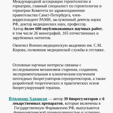
Косметика Revilab
Международной ассоциации геронтологии и
Косметика Reviline
гериатрии, главный специалист по геронтологии и
Anti-age complex NB
гериатрии Комитета по здравоохранению
Серия для детей Little Collection
правительства Санкт-Петербурга, член-
Зубная серия Revidont
корреспондент РАМН, заслуженный деятель науки
Декоративная косметика.
РФ, доктор медицинских наук, профессор.
Уход за телом и волосами
Автор
более 600 опубликованных научных работ
,
Здоровье животных
в том числе 26 монографий, 165 отечественных и
Комплексное применение
зарубежных патентов.
Регистрация
Окончил Военно-медицинскую академию им. С.М.
Личный кабинет
Кирова, полковник медицинской службы в отставке.
Статьи. Научное сотрудничество
=> Удлините жизнь на треть.
=> Нет старению
=> Взаимодействие коротких пептидов...
Основные научные интересы связаны с
=> И жизнь продолжится!
исследованием механизмов старения, созданием,
=> Комплексы пептидов
экспериментальным и клиническим изучением
=> Противоопухолевое действие пептидов
пептидных биорегуляторов-геропротекторов, а также
=> Клинические испытания
разработкой теоретических и практических основ
=> БАОК Неовитин®
биорегулирующей терапии.
=> БФЛК Активитин®
=> Номинация на Нобелевскую премию
Вла
димир Хавинсон
— а
втор
39 биорегуляторов
и
6
=> "Эликсир молодости"
лекарственных препаратов
, которые включены в
=> Пептиды и биорегуляция
Государственную Фармакопею РФ, выпускаются
Контакты
фармацевтической промышленностью и успешно