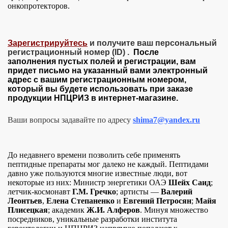
онкопротекторов.
Зарегистрируйтесь
и получите ваш персональный
регистрационный номер (ID) .
После
заполнения пустых полей и регистрации, вам
придет письмо на указанный вами электронный
адрес с вашим регистрационным номером,
который вы будете использовать при заказе
продукции НПЦРИЗ в интернет-магазине.
Ваши вопросы задавайте по адресу
shima7@yandex.ru
До недавнего времени позволить себе применять
пептидные препараты мог далеко не каждый. Пептидами
давно уже пользуются многие известные люди, вот
некоторые из них: Министр энергетики ОАЭ
Шейх Саид
;
летчик-космонавт
Г.М. Гречко
; артисты
—
Валерий
Леонтьев
,
Елена Степаненко
и
Евгений Петросян
;
Майя
Плисецкая
; академик
Ж.И. Алферов
. Минуя множество
посредников, уникальные разработки института