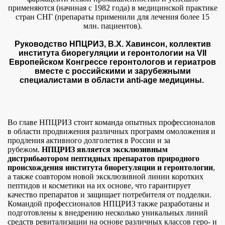
Карта сайта
применяются (начиная с 1982 года) в медицинской практике
Рассылка
стран СНГ (препараты применили для лечения более 15
ВИДЕО
млн. пациентов).
Вид с рабочего стола
Руководство НПЦРИЗ, В.Х. Хавинсон, коллектив
института биорегуляции и геронтологии на VII
Европейском Конгрессе геронтологов и гериатров
вместе с российскими и зарубежными
специалистами в области anti-age медицины.
Во главе НПЦРИЗ стоит команда опытных профессионалов
в области продвижения различных программ омоложения и
продления активного долголетия в России и за
рубежом.
НПЦРИЗ
является эксклюзивным
дистрибьютором пептидных препаратов природного
происхождения института биорегуляции и геронтологии
,
а также соавтором новой эксклюзивной линии коротких
пептидов и косметики на их основе, что гарантирует
качество препаратов и защищает потребителя от подделки.
Командой профессионалов НПЦРИЗ также разработаны и
подготовлены к внедрению несколько уникальных линий
средств ревитализации на основе различных классов геро- и