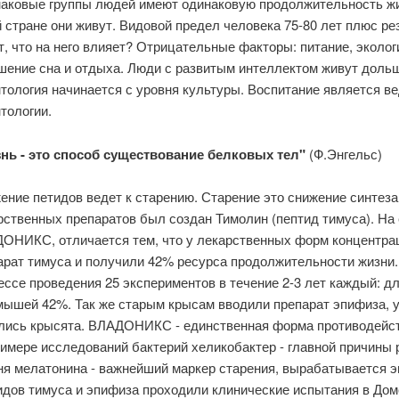
аковые группы людей имеют одинаковую продолжительность жизн
й стране они живут. Видовой предел человека 75-80 лет плюс рез
т, что на него влияет? Отрицательные факторы: питание, эколог
шение сна и отдыха. Люди с развитым интеллектом живут доль
нтология начинается с уровня культуры. Воспитание является в
нтологии.
нь - это способ существование белковых тел"
(Ф.Энгельс)
ion
ение петидов ведет к старению. Старение это снижение синтеза
рственных препаратов был создан Тимолин (пептид тимуса). На
ОНИКС, отличается тем, что у лекарственных форм концентра
арат тимуса и получили 42% ресурса продолжительности жизни
ессе проведения 25 экспериментов в течение 2-3 лет каждый: д
мышей 42%. Так же старым крысам вводили препарат эпифиза, у
лись крысята. ВЛАДОНИКС - единственная форма противодейст
римере исследований бактерий хеликобактер - главной причины 
ня мелатонина - важнейший маркер старения, вырабатывается 
идов тимуса и эпифиза проходили клинические испытания в Дом