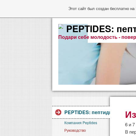
Этот сайт был создан бесплатно на
PEPTIDES: пеп
Подари себе молодость - повер
Из
PEPTIDES: пептиды Хавинсо
Компания Peptides
6 и 
Руководство
В пе