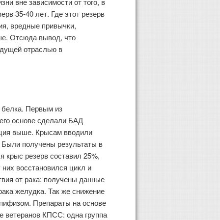
и вне зависимости от того, в
ерв 35-40 лет. Где этот резерв
ия, вредные привычки,
ше. Отсюда вывод, что
едущей отраслью в
 белка. Первым из
 его основе сделали БАД
ция выше. Крысам вводили
. Были получены результаты в
ля крыс резерв составил 25%,
 них восстановился цикл и
вия от рака: получены данные
рака желудка. Так же снижение
эпифизом. Препараты на основе
е ветеранов КПСС: одна группа