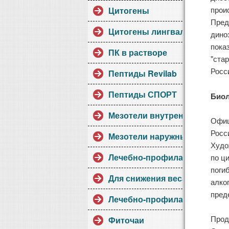
прои
Цитогены
Пред
Цитогены лингвалы
дино
пока
ПК в растворе
"ста
Росс
Пептиды Revilab
Пептиды СПОРТ
Биол
Мезотели внутренние
Офиц
Росс
Мезотели наружные
Худо
Лечебно-профилактические
по ц
поги
Для снижения веса
алко
пред
Лечебно-профилактические1
Прод
Фиточаи