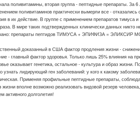
чала поливитамины, вторая группа - пептидные препараты. За 6 
енением поливитаминов практически вымерли все - отказались о
рия в их действие. В группе с применением препаратов тимуса 
ство
5 раза. В мире таких подтвержденных клинически данных никто н
зано: препараты пептидов ТИМУСА + ЭПИФИЗА = ЭЛИКСИР 
ственный доказанный в США фактор продления жизни - снижени
ние - главный фактор здоровья. Только лишь 25% влияния на п
овье оказывает генетика, остальное - культура и образ жизни. П
о узнать лидирующий ген заболеваний: у кого к какому заболе
тическая. Применяя профильные пептидные препараты, соблюда
з жизни вполне возможно реализовать видовой резерв человека, 
ем активного долголетия!