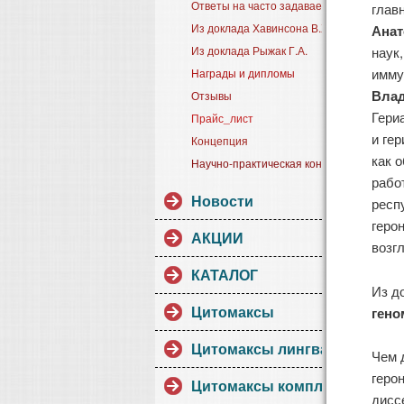
Ответы на часто задаваемые вопросы
глав
Из доклада Хавинсона В.Х.
Анат
Из доклада Рыжак Г.А.
наук
имму
Награды и дипломы
Влад
Отзывы
Гери
Прайс_лист
и ге
Концепция
как 
Научно-практическая конференция
рабо
Новости
респ
геро
АКЦИИ
возг
КАТАЛОГ
Из д
Цитомаксы
гено
Цитомаксы лингвалы
Чем 
геро
Цитомаксы комплексы
дисс