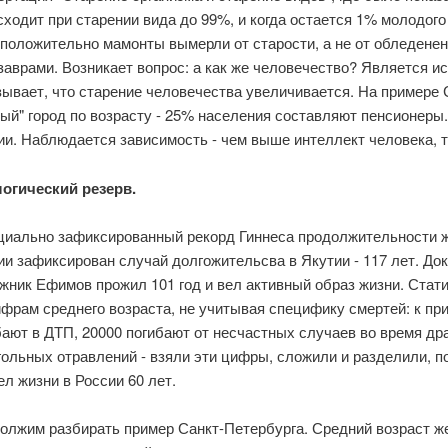
сходит при старении вида до 99%, и когда остается 1% молодого
положительно мамонты вымерли от старости, а не от обледенен
заврами. Возникает вопрос: а как же человечество? Является и
зывает, что старение человечества увеличивается. На примере 
рый" город по возрасту - 25% населения составляют пенсионеры
ии. Наблюдается зависимость - чем выше интеллект человека, 
огический резерв.
иально зафиксированный рекорд Гиннеса продолжительности жиз
ии зафиксирован случай долгожительсва в Якутии - 117 лет. Док
жник Ефимов прожил 101 год и вел активный образ жизни. Стат
ифрам среднего возраста, не учитывая специфику смертей: к пр
бают в ДТП, 20000 погибают от несчастных случаев во время дра
гольных отравлений - взяли эти цифры, сложили и разделили, п
ел жизни в России 60 лет.
олжим разбирать пример Санкт-Петербурга. Средний возраст жен