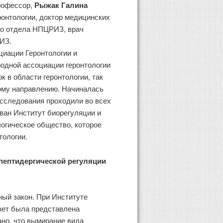
рофессор,
Рыжак Галина
ронтологии, доктор медицинских
ого отдела НПЦРИЗ, врач
ИЗ.
циации Геронтологии и
родной ассоциации геронтологии
к в области геронтологии, так
ному направлению. Начиналась
исследования проходили во всех
ван Институт биорегуляции и
логическое общество, которое
тологии.
пептидергической регуляции
ый закон. При Институте
овет была представлена
ано, что вымирание вида