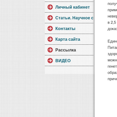
полу
Личный кабинет
прим
неве
Статьи. Научное сотрудниче
в 2,
Контакты
дока
Карта сайта
Един
Пита
Рассылка
здор
можн
ВИДЕО
гене
обра
прич