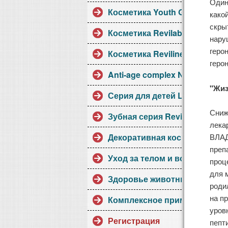
Один
Косметика Youth Gems
како
скры
Косметика Revilab
нару
геро
Косметика Reviline
геро
Anti-age complex NB
"Жиз
Серия для детей Little Collect
Сниж
Зубная серия Revidont
лека
Декоративная косметика.
ВЛАД
преп
Уход за телом и волосами
проц
для 
Здоровье животных
роди
на п
Комплексное применение
уров
Регистрация
пепт