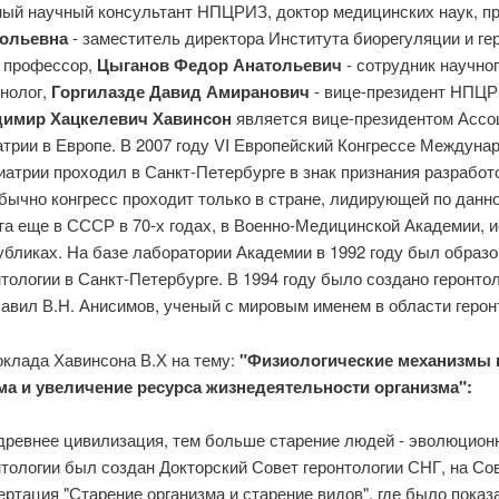
ный научный консультант НПЦРИЗ, доктор медицинских наук, п
ольевна
- заместитель директора Института биорегуляции и ге
, профессор,
Цыганов Федор Анатольевич
- сотрудник научн
нолог,
Горгилазде Давид Амиранович
- вице-президент НПЦР
имир Хацкелевич Хавинсон
является вице-президентом Ассо
атрии в Европе. В 2007 году VI Европейский Конгрессе Междуна
риатрии проходил в Санкт-Петербурге в знак признания разработо
обычно конгресс проходит только в стране, лидирующей по дан
та еще в СССР в 70-х годах, в Военно-Медицинской Академии, 
убликах. На базе лаборатории Академии в 1992 году был образо
нтологии в Санкт-Петербурге. В 1994 году было создано геронто
лавил В.Н. Анисимов, ученый с мировым именем в области герон
оклада Хавинсона В.Х на тему:
"Физиологические механизмы 
ма и увеличение ресурса жизнедеятельности организма":
древнее цивилизация, тем больше старение людей - эволюционн
нтологии был создан Докторский Совет геронтологии СНГ, на С
ертация "Старение организма и старение видов", где было показ