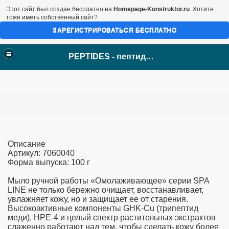
Этот сайт был создан бесплатно на
Homepage-Konstruktor.ru
. Хотите
тоже иметь собственный сайт?
ЗАРЕГИСТРИРОВАТЬСЯ БЕСПЛАТНО
Закрыть меню
PEPTIDES: пептиды Хавинсона
PEPTIDES - пептиды Хавинсона
Новости
АКЦИИ
КАТАЛОГ
Цитомаксы
Цитомаксы лингвалы
Цитомаксы комплексы
Цитогены
Цитогены лингвалы
ПК в растворе
Описание
Пептиды Revilab
Артикул: 7060040
Пептиды СПОРТ
Форма выпуска: 100 г
Мезотели внутренние
Мезотели наружные
Мыло ручной работы «Омолаживающее» серии SPA
Лечебно-профилактические
LINE не только бережно очищает, восстанавливает,
Для снижения веса
увлажняет кожу, но и защищает ее от старения.
Лечебно-профилактические1
Высокоактивные компоненты GHK-Cu (трипептид
Фиточаи
меди), HPE-4 и целый спектр растительных экстрактов
Косметика Youth Gems
слаженно работают над тем, чтобы сделать кожу более