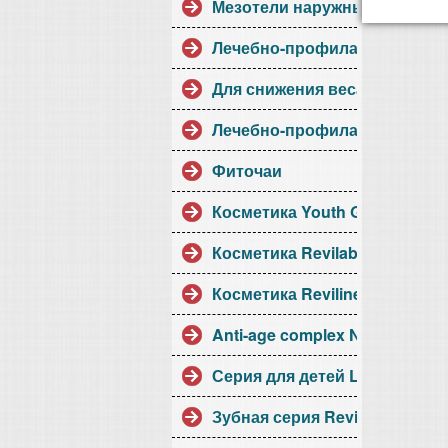
Мезотели наружные
Лечебно-профилактические
Для снижения веса
Лечебно-профилактические1
Фиточаи
Косметика Youth Gems
Косметика Revilab
Косметика Reviline
Anti-age complex NB
Серия для детей Little Collect
Зубная серия Revidont