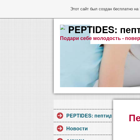
Этот сайт был создан бесплатно на
PEPTIDES: пеп
Подари себе молодость - повер
Пе
PEPTIDES: пептиды Хавинсо
Новости