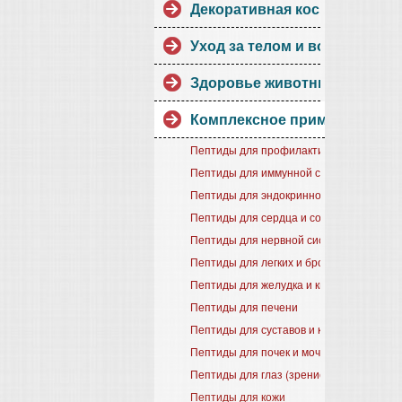
Декоративная косметика.
Уход за телом и волосами
Здоровье животных
Комплексное применение
Пептиды для профилактики старения
Пептиды для иммунной системы
Пептиды для эндокринной системы
Пептиды для сердца и сосудов
Пептиды для нервной системы
Пептиды для легких и бронхов
Пептиды для желудка и кишечника
Пептиды для печени
Пептиды для суставов и костей
Пептиды для почек и мочевого пузыря
Пептиды для глаз (зрение)
Пептиды для кожи