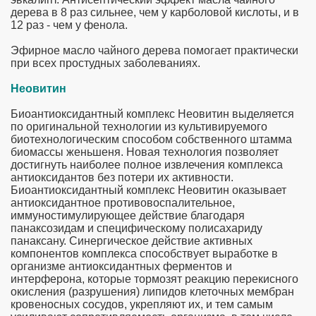
дерева в 8 раз сильнее, чем у карболовой кислоты, и в
12 раз - чем у фенола.
Эфирное масло чайного дерева помогает практически
при всех простудных заболеваниях.
Неовитин
Биоантиоксидантный комплекс Неовитин выделяется
по оригинальной технологии из культивируемого
биотехнологическим способом собственного штамма
биомассы женьшеня. Новая технология позволяет
достигнуть наиболее полное извлечения комплекса
антиоксидантов без потери их активности.
Биоантиоксидантный комплекс Неовитин оказывает
антиоксидантное противовоспалительное,
иммуностимулирующее действие благодаря
панаксозидам и специфическому полисахариду
панаксану. Синергическое действие активных
компонентов комплекса способствует выработке в
организме антиоксидантных ферментов и
интерферона, которые тормозят реакцию перекисного
окисления (разрушения) липидов клеточных мембран
кровеносных сосудов, укрепляют их, и тем самым