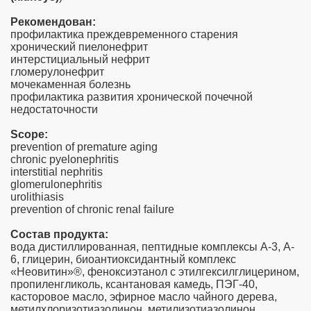
Рекомендован:
профилактика преждевременного старения
хронический пиелонефрит
интерстициальный нефрит
гломерулонефрит
мочекаменная болезнь
профилактика развития хронической почечной
недостаточности
Scope:
prevention of premature aging
chronic pyelonephritis
interstitial nephritis
glomerulonephritis
urolithiasis
prevention of chronic renal failure
Состав продукта:
вода дистиллированная, пептидные комплексы А-3, A-
6, глицерин, биоантиоксидантный комплекс
«Неовитин»®, феноксиэтанол с этилгексилглицерином,
пропиленгликоль, ксантановая камедь, ПЭГ-40,
касторовое масло, эфирное масло чайного дерева,
метилхлоризотиазолинон, метилизотиазолинон.