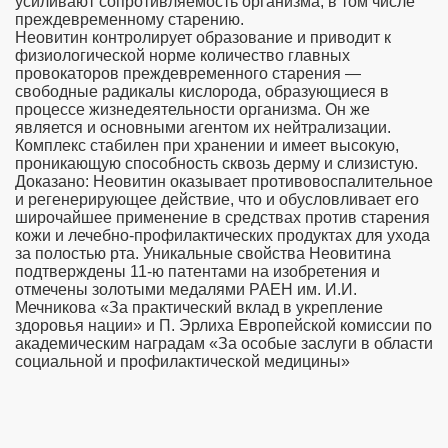
усиливают сопротивляемость организма, в том числе
преждевременному старению.
Неовитин контролирует образование и приводит к
физиологической норме количество главных
провокаторов преждевременного старения —
свободные радикалы кислорода, образующиеся в
процессе жизнедеятельности организма. Он же
является и основными агентом их нейтрализации.
Комплекс стабилен при хранении и имеет высокую,
проникающую способность сквозь дерму и слизистую.
Доказано: Неовитин оказывает противовоспалительное
и регенерирующее действие, что и обусловливает его
широчайшее применение в средствах против старения
кожи и лечебно-профилактических продуктах для ухода
за полостью рта. Уникальные свойства Неовитина
подтверждены 11-ю патентами на изобретения и
отмечены золотыми медалями РАЕН им. И.И.
Мечникова «За практический вклад в укрепление
здоровья нации» и П. Эрлиха Европейской комиссии по
академическим наградам «За особые заслуги в области
социальной и профилактической медицины»
во