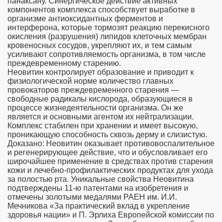
панаксану. Синергическое действие активных
компонентов комплекса способствует выработке в
организме антиоксидантных ферментов и
интерферона, которые тормозят реакцию перекисного
окисления (разрушения) липидов клеточных мембран
кровеносных сосудов, укрепляют их, и тем самым
усиливают сопротивляемость организма, в том числе
преждевременному старению.
Неовитин контролирует образование и приводит к
физиологической норме количество главных
провокаторов преждевременного старения —
свободные радикалы кислорода, образующиеся в
процессе жизнедеятельности организма. Он же
является и основными агентом их нейтрализации.
Комплекс стабилен при хранении и имеет высокую,
проникающую способность сквозь дерму и слизистую.
Доказано: Неовитин оказывает противовоспалительное
и регенерирующее действие, что и обусловливает его
широчайшее применение в средствах против старения
кожи и лечебно-профилактических продуктах для ухода
за полостью рта. Уникальные свойства Неовитина
подтверждены 11-ю патентами на изобретения и
отмечены золотыми медалями РАЕН им. И.И.
Мечникова «За практический вклад в укрепление
здоровья нации» и П. Эрлиха Европейской комиссии по
во