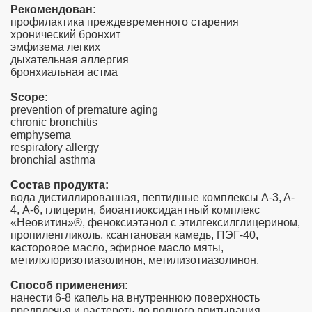
Рекомендован:
профилактика преждевременного старения
хронический бронхит
эмфизема легких
дыхательная аллергия
бронхиальная астма
Scope:
prevention of premature aging
chronic bronchitis
emphysema
respiratory allergy
bronchial asthma
Состав продукта:
вода дистиллированная, пептидные комплексы A-3, A-
4, А-6, глицерин, биоантиоксидантный комплекс
«Неовитин»®, феноксиэтанол с этилгексилглицерином,
пропиленгликоль, ксантановая камедь, ПЭГ-40,
касторовое масло, эфирное масло мяты,
метилхлоризотиазолинон, метилизотиазолинон.
Способ применения:
нанести 6-8 капель на внутреннюю поверхность
предплечья и растереть до полного впитывания.