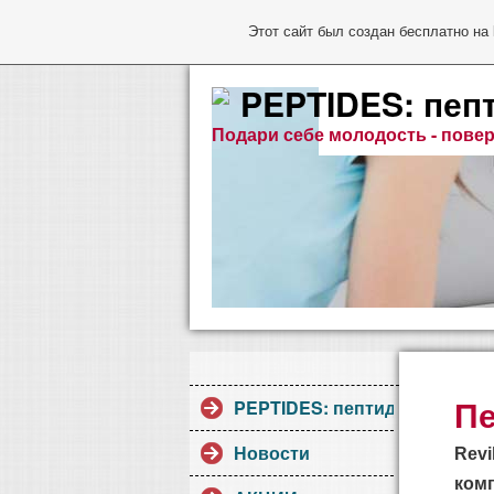
Этот сайт был создан бесплатно на
PEPTIDES: пеп
Подари себе молодость - повер
Пе
PEPTIDES: пептиды Хавинсо
Новости
Revi
комп