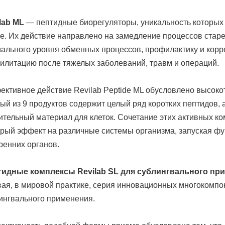
lab МL
— пептидные биорегуляторы, уникальность которых з
ne. Их действие направлено на замедление процессов стар
ального уровня обменных процессов, профилактику и корр
илитацию после тяжелых заболеваний, травм и операций.
ктивное действие Revilab Peptide МL обусловлено высок
ый из 9 продуктов содержит целый ряд коротких пептидов, 
ительный материал для клеток. Сочетание этих активных к
рый эффект на различные системы организма, запуская ф
ренних органов.
идные комплексы Revilab SL для сублингвального пр
ая, в мировой практике, серия инновационных многокомпо
ингвального применения.