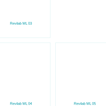
ion
Revilab ML 03
ство
Revilab ML 04
Revilab ML 05