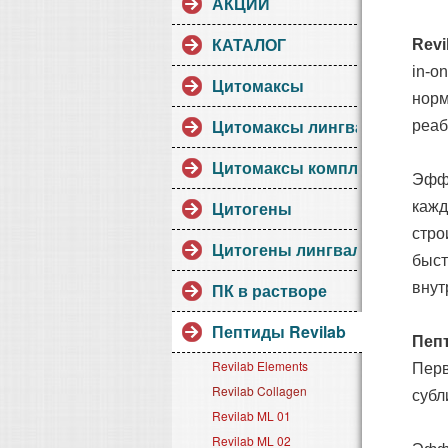
АКЦИИ
КАТАЛОГ
Revi
in-o
Цитомаксы
норм
Цитомаксы лингвалы
реаб
Цитомаксы комплексы
Эффе
Цитогены
кажд
стро
Цитогены лингвалы
быст
ПК в растворе
внут
Пептиды Revilab
Пепт
Revilab Elements
Перв
Revilab Collagen
субл
Revilab ML 01
Revilab ML 02