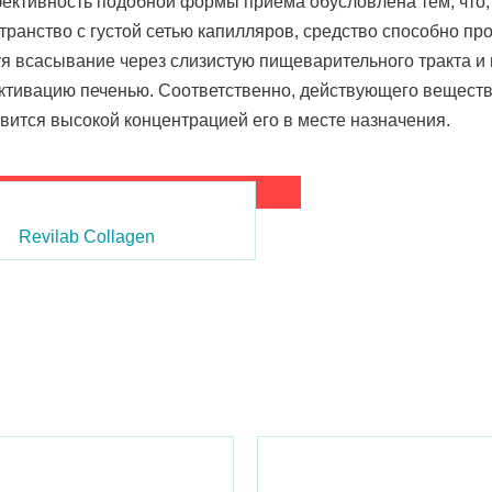
ктивность подобной формы приема обусловлена тем, что,
транство с густой сетью капилляров, средство способно про
я всасывание через слизистую пищеварительного тракта и
ктивацию печенью. Соответственно, действующего вещества
вится высокой концентрацией его в месте назначения.
Revilab Collagen