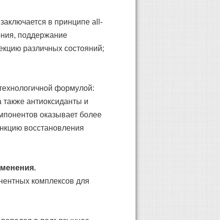
аключается в принципе all-
ения, поддержание
екцию различных состояний;
отехнологичной формулой:
а также антиоксиданты и
омпонентов оказывает более
ункцию восстановления
именения.
нентных комплексов для