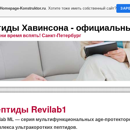
Homepage-Konstruktor.ru
. Хотите тоже иметь собственный сайт?
ЗАР
тиды Хавинсона - официальн
ни время вспять! Санкт-Петербург
птиды Revilab1
на
lab МL — серия мультифункциональных age-протекторо
лекса ультракоротких пептидов.