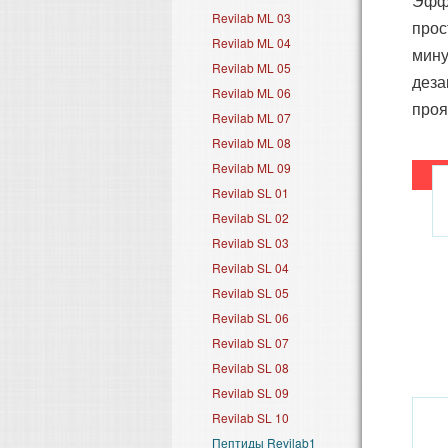
Эффе
Revilab ML 03
прос
Revilab ML 04
мину
Revilab ML 05
деза
Revilab ML 06
проя
Revilab ML 07
Revilab ML 08
Revilab ML 09
Revilab SL 01
Revilab SL 02
Revilab SL 03
Revilab SL 04
Revilab SL 05
Revilab SL 06
Revilab SL 07
Revilab SL 08
Revilab SL 09
Revilab SL 10
Пептиды Revilab1