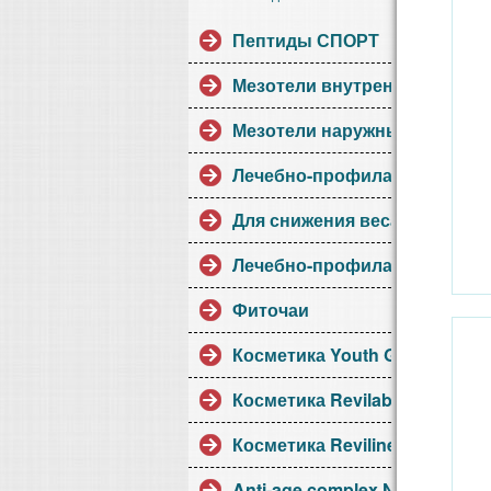
Пептиды СПОРТ
Мезотели внутренние
Мезотели наружные
Лечебно-профилактические
Для снижения веса
Лечебно-профилактические1
Фиточаи
Косметика Youth Gems
Косметика Revilab
Косметика Reviline
Anti-age complex NB