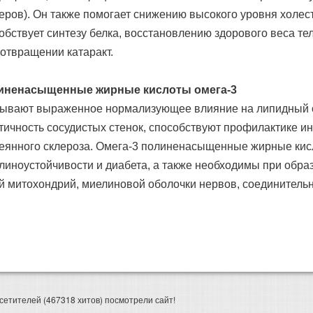
еров). Он также помогает снижению высокого уровня холест
обствует синтезу белка, восстановлению здорового веса тел
отвращении катаракт.
иненасыщенные жирные кислоты омега-3
ывают выраженное нормализующее влияние на липидный
тичность сосудистых стенок, способствуют профилактике ин
еянного склероза. Омега-3 полиненасыщенные жирные кис
линоустойчивости и диабета, а также необходимы при обра
й митохондрий, миелиновой оболочки нервов, соединительн
сетителей (467318 хитов) посмотрели сайт!