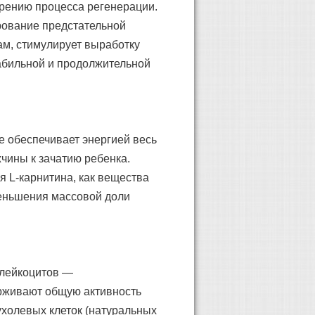
рению процесса регенерации.
рование предстательной
ам, стимулирует выработку
табильной и продолжительной
е обеспечивает энергией весь
чины к зачатию ребенка.
 L-карнитина, как вещества
меньшения массовой доли
 лейкоцитов —
рживают общую активность
холевых клеток (натуральных