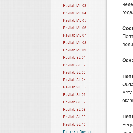
неде
Revilab ML 03
года
Revilab ML 04
Revilab ML 05
Revilab ML 06
Сос
Revilab ML 07
Пепт
Revilab ML 08
поли
Revilab ML 09
Revilab SL 01
Осн
Revilab SL 02
Revilab SL 03
Пепт
Revilab SL 04
Обла
Revilab SL 05
мета
Revilab SL 06
оказ
Revilab SL 07
Revilab SL 08
Revilab SL 09
Пепт
Revilab SL 10
Регу
Пептиды Revilab1
элас