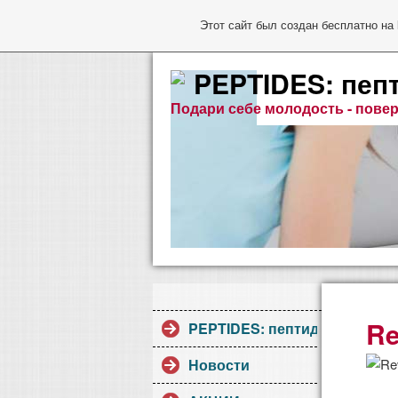
Этот сайт был создан бесплатно на
PEPTIDES: пеп
Подари себе молодость - повер
Re
PEPTIDES: пептиды Хавинсо
Новости