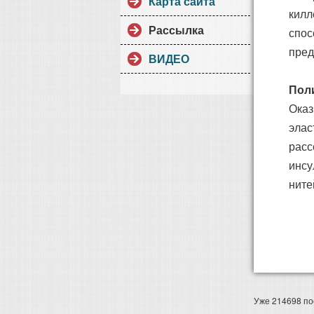
Карта сайта
килл
Рассылка
спос
пред
ВИДЕО
Пол
Оказ
элас
расс
инсу
ните
Уже 214698 по