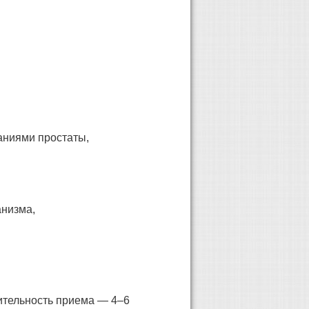
аниями простаты,
анизма,
ительность приема — 4–6