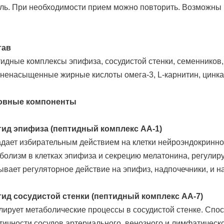
ль. При необходимости прием можно повторить. Возможны
.
тав
идные комплексы эпифиза, сосудистой стенки, семенников,
ненасыщенные жирные кислоты омега-3, L-карнитин, цинка 
овные компоненты
ид эпифиза (пептидный комплекс АА-1)
дает избирательным действием на клетки нейроэндокринно
болизм в клетках эпифиза и секрецию мелатонина, регулир
ывает регуляторное действие на эпифиз, надпочечники, и на
ид сосудистой стенки (пептидный комплекс АА-7)
лирует метаболические процессы в сосудистой стенке. Сп
тичности сосудов артериального, венозного и лимфатическо