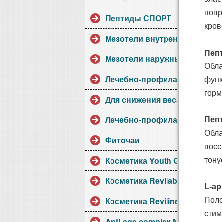
повр
Пептиды СПОРТ
кров
Мезотели внутренние
Пепт
Мезотели наружные
Обла
Лечебно-профилактические
функ
горм
Для снижения веса
Лечебно-профилактические1
Пепт
Обла
Фиточаи
восс
Косметика Youth Gems
тону
Косметика Revilab
L-ар
Косметика Reviline
Поло
стим
Anti-age complex NB