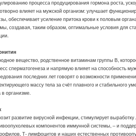
улированию процесса продуцирования гормона роста, уско
ion
отворно влияет на мужской организм: улучшает функциони
зы, обеспечивает усиление притока крови к половым орган
мы, создавая, таким образом, оптимальные условия для с
ции.
рнитин
одное вещество, родственное витаминам группы В, которо
есс сперматогенеза и напрямую влияет на способность муж
едования последних лет говорят о возможности применения
ектирующего массу тела за счёт плавного и стабильного у
 в организме.
к
ство
озит развитие вирусной инфекции, стимулирует выработку
ивоопухолевых компонентов иммунной системы, – и подде
рофилов, Т- лимфоцитов и наших естественных противоопу