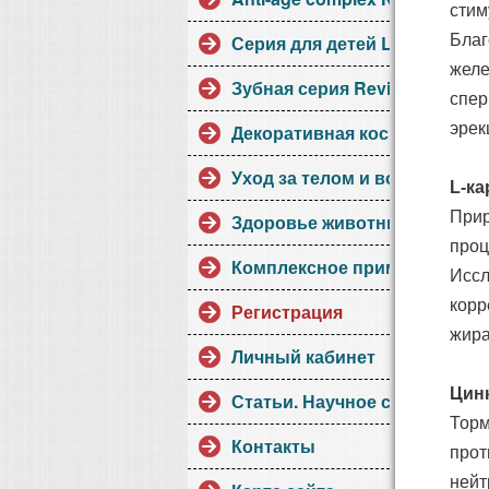
стим
Серия для детей Little Collect
Благ
желе
Зубная серия Revidont
спер
эрек
Декоративная косметика.
Уход за телом и волосами
L-ка
Прир
Здоровье животных
проц
Комплексное применение
Иссл
корр
Регистрация
жира
Личный кабинет
Цин
Статьи. Научное сотрудниче
Торм
Контакты
прот
нейт