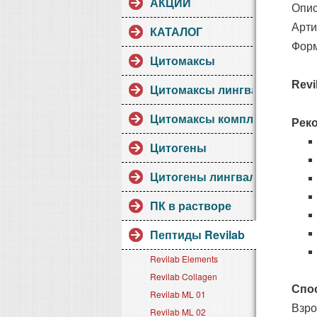
АКЦИИ
Опи
Арти
КАТАЛОГ
Форм
Цитомаксы
Revi
Цитомаксы лингвалы
Цитомаксы комплексы
Рек
Цитогены
Цитогены лингвалы
ПК в растворе
Пептиды Revilab
Revilab Elements
Revilab Collagen
Спо
Revilab ML 01
Взро
Revilab ML 02